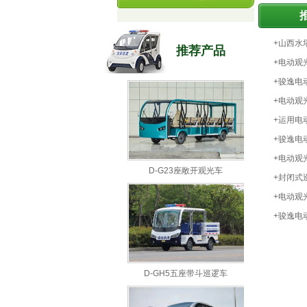
+山西水
推荐产品
+电动观
+骏逸电
+电动观
+运用电
+骏逸电
+电动观
D-G23座敞开观光车
+封闭式
+电动观
吗？
+骏逸电
D-GH5五座带斗巡逻车