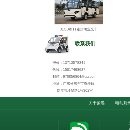
JLGD型11座封闭观光车
联系我们
报价：13713578341
热线：15817498627
邮箱：970056864@qq.com
地址：广东省东莞市寮步镇
刘屋巷环翠路1号302室
关于骏逸
电动观