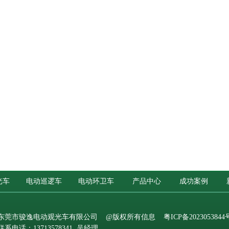
光车
电动巡逻车
电动环卫车
产品中心
成功案例
东莞市骏逸电动观光车有限公司
@版权所有信息
粤ICP备2023053844
联系电话：13713578341 吴经理