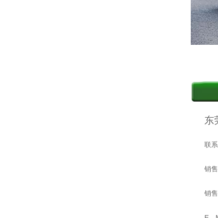
东
联
销售
销售
E—M