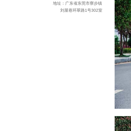
地址：广东省东莞市寮步镇
刘屋巷环翠路1号302室