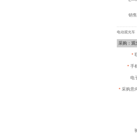
销售
电动观光车
采购：观
*
手
*
电
采购意
*