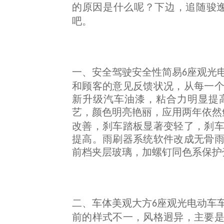
的原因是什么呢？下边，追随骏
吧。
一、安全驾驶安全性简易
座观光
6
和顾客的意见反馈状况，从每一
新升级汽车油漆，粘合力明显提
艺，颜色明亮艳丽，应用两年依然
改善，刹车踏板显著变轻了，刹
提高。雨刷器系统软件改成无骨
前档夹层玻璃，加螺钉同色系保护
二、车体美观大方
座观光电动车
6
前的样式不一，风格迥异，主要