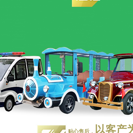
以客产
贴心售后，