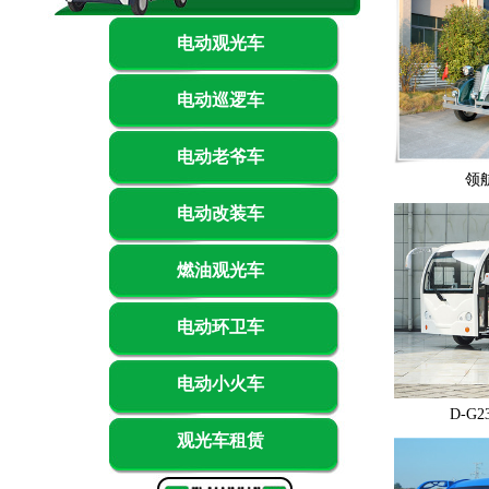
电动观光车
电动巡逻车
电动老爷车
领
电动改装车
燃油观光车
电动环卫车
电动小火车
D-G
观光车租赁