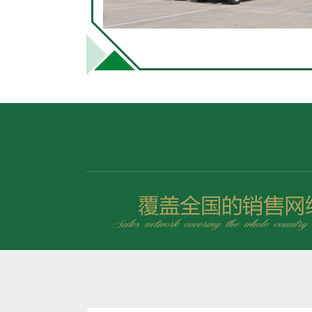
问：游客在乘坐观光车辆时，这6项一定要注意
答：为保障自身游玩安全，游客在乘坐观光车辆
时，需注意：1、乘坐观光车辆时，应有序排队，
听从现场工作人员的指挥和安排。2、行动不便的
游客乘坐观光车辆，应有监护人监护，确保其乘坐
安全。3、严格按照车辆的额定载客量运载人员，
不得超载。4、车辆停稳前严
【更多+】
问：为何巡逻电动车能变成畅销车型?
答：伴随着技术性的持续创新，巡逻电动车的特性
愈来愈优，变成电动车行业的畅销汽车用品，销售
市场对巡逻电动车的认同水平在持续的提高，市场
销售也是每一年都会提升，为何巡逻电动车能变成
畅销车系?下边卓越电动车就来给大伙儿介绍一下巡
逻电动车畅销的好多个点
【更多+】